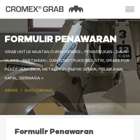
FORMULIR PENAWARAN
GRAB UNTUK MUATAN CURAH KERING-, PENGERUKAN-, DAUR-
ULANG-, PERTANIAN-, DAN KONSTRUKSI INDUSTRI, GRABS FOR
PEKERJAAN BAJA, METALURGI, PABRIK SEMEN, PELABUHAN,
KAPAL, DERMAGA ∞
GRABS
SUKU CADANG
Formulir Penawaran