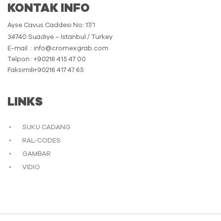
KONTAK INFO
Ayse Cavus Caddesi No: 17/1
34740 Suadiye – Istanbul / Turkey
E-mail
: info@cromexgrab.com
Telpon
: +90216 415 47 00
Faksimili
: +90216 417 47 65
LINKS
SUKU CADANG
RAL-CODES
GAMBAR
VIDIO